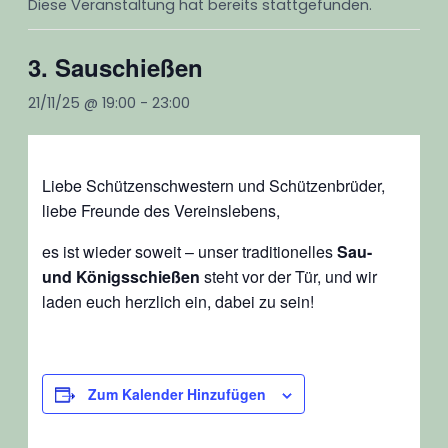
Diese Veranstaltung hat bereits stattgefunden.
using
the
3. Sauschießen
contact
form
21/11/25 @ 19:00
-
23:00
on
this
website.
This
Liebe Schützenschwestern und Schützenbrüder,
site
liebe Freunde des Vereinslebens,
uses
es ist wieder soweit – unser traditionelles
Sau-
the
WP
und Königsschießen
steht vor der Tür, und wir
ADA
laden euch herzlich ein, dabei zu sein!
Compliance
Check
plugin
to
Zum Kalender Hinzufügen
enhance
accessibility.